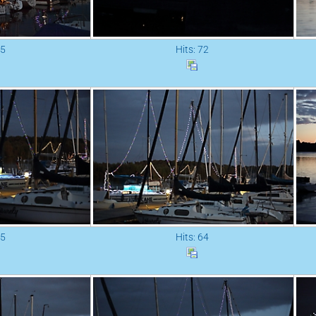
75
Hits: 72
65
Hits: 64