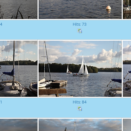
74
Hits: 73
71
Hits: 84