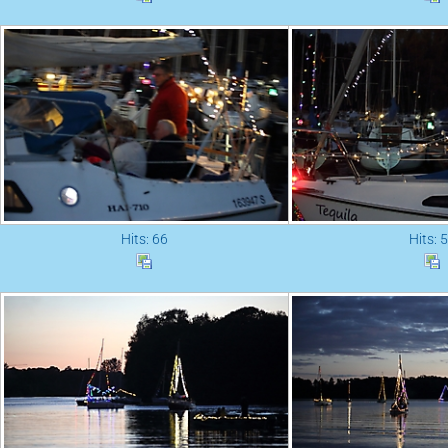
Hits: 66
Hits: 