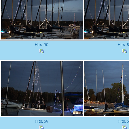
Hits: 90
Hits: 
Hits: 69
Hits: 