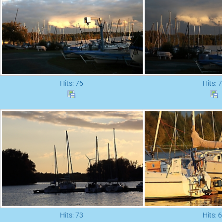
Hits: 76
Hits: 
Hits: 73
Hits: 