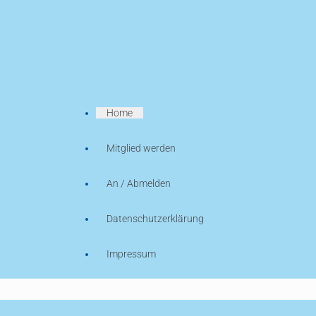
Home
Mitglied werden
An / Abmelden
Datenschutzerklärung
Impressum