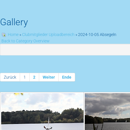
Gallery
Home
»
Clubmitglieder Uploadbereich
» 2024-10-05 Absegeln
Back to Category Overview
Zurück
1
2
Weiter
Ende