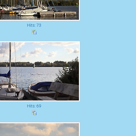
Hits: 73
Hits: 69