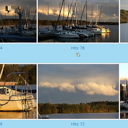
74
Hits: 78
69
Hits: 72