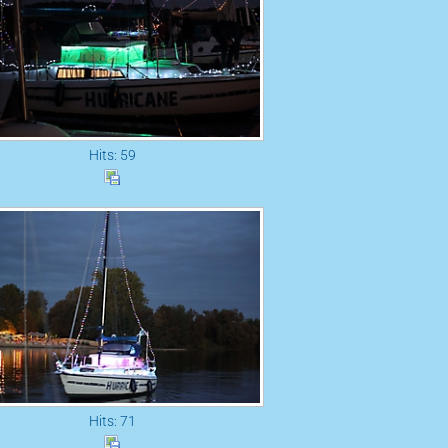
Hits: 59
Hits: 71